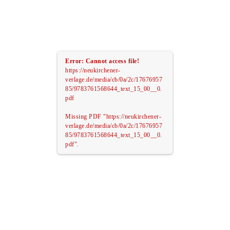
Error: Cannot access file!
https://neukirchener-
verlage.de/media/cb/0a/2c/17676957
85/9783761568644_text_15_00__0.
pdf
Missing PDF "https://neukirchener-
verlage.de/media/cb/0a/2c/17676957
85/9783761568644_text_15_00__0.
pdf".