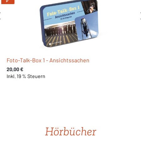
Foto-Talk-Box 2 - Blickwinkel
Regulärer Preis:
20,00 €
Inkl. 19 % Steuern
Produktgalerie überspringen
Hörbücher