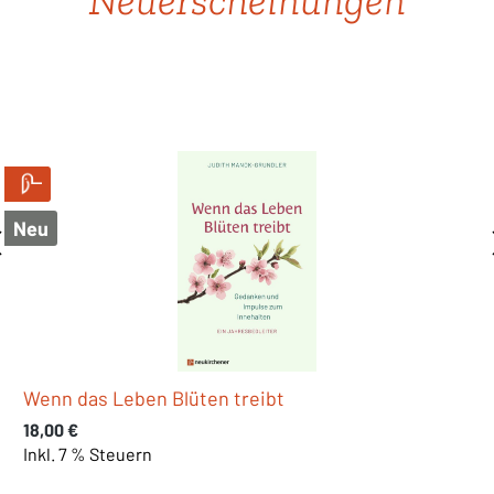
Neu
Was, wenn wir unsere Kinder einfach ernst
nehmen?
Regulärer Preis:
20,00 €
Inkl. 7 % Steuern