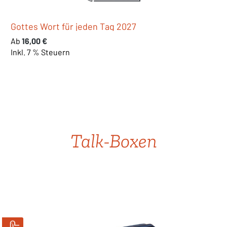
Hoffnungszeichen - Theologiekalender 2027
Regulärer Preis:
24,95 €
Inkl. 19 % Steuern
Produktgalerie überspringen
Talk-Boxen