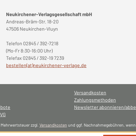
Neukirchener-Verlagsgesellschaft mbH
Andreas-Bräm-Str. 18-20
47506 Neukirchen-Vluyn
Telefon 02845 / 392-7218
(Mo-Fr 8:30-16:00 Uhr)
Telefax 02845 / 392-19 7239
bestellen(at)neukirchener-verlage.de
Versandkosten
Zahlungsmethoden
ebote
Newsletter abonnieren/abbe
NVG
l. Mehrwertsteuer zzgl.
Versandkosten
und ggf. Nachnahmegebühren, wenn 