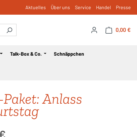
Aktuelles
Über uns
Service
Handel
Presse
0,00 €
War
Talk-Box & Co.
Schnäppchen
-Paket: Anlass
rtstag
is:
 €