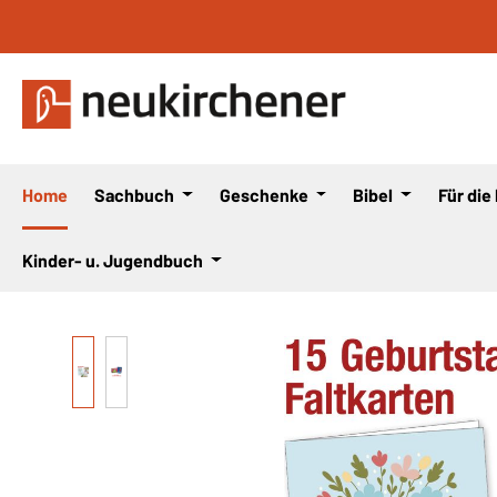
 Hauptinhalt springen
Zur Suche springen
Zur Hauptnavigation springen
Home
Sachbuch
Geschenke
Bibel
Für die
Kinder- u. Jugendbuch
Bildergalerie überspringen