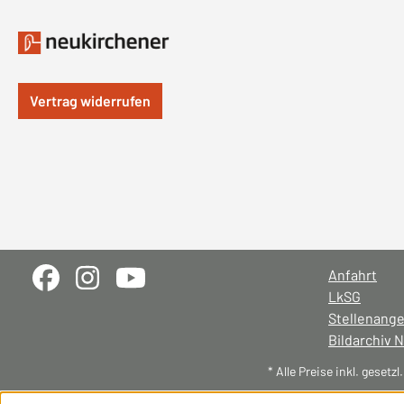
Vertrag widerrufen
Anfahrt
LkSG
Stellenang
Bildarchiv 
* Alle Preise inkl. gesetz