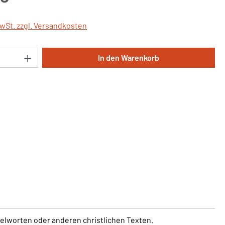
MwSt. zzgl. Versandkosten
Anzahl: Gib den gewünschten Wert ein oder 
In den Warenkorb
elworten oder anderen christlichen Texten.