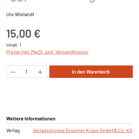
Ute Wielandt
Regulärer Preis:
15,00 €
Inhalt:
1
Preise inkl. MwSt. zzgl. Versandkosten
Produkt Anzahl: Gib den gewünschten Wert ei
In den Warenkorb
Weitere Informationen
Verlag
Verlagsgruppe Droemer Knaur GmbH & Co. KG