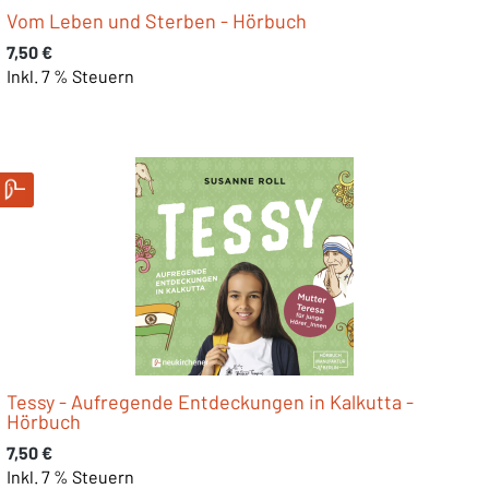
Vom Leben und Sterben - Hörbuch
Regulärer Preis:
7,50 €
Inkl. 7 % Steuern
Tessy - Aufregende Entdeckungen in Kalkutta -
Hörbuch
Regulärer Preis:
7,50 €
Inkl. 7 % Steuern