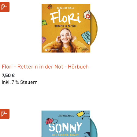
Flori - Retterin in der Not - Hörbuch
Regulärer Preis:
7,50 €
Inkl. 7 % Steuern