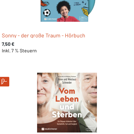
Sonny - der große Traum - Hörbuch
Regulärer Preis:
7,50 €
Inkl. 7 % Steuern