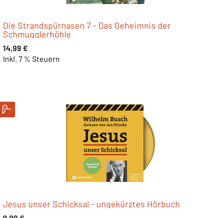
Die Strandspürnasen 7 - Das Geheimnis der
Schmugglerhöhle
Regulärer Preis:
14,99 €
Inkl. 7 % Steuern
Jesus unser Schicksal - ungekürztes Hörbuch
Regulärer Preis:
9,99 €