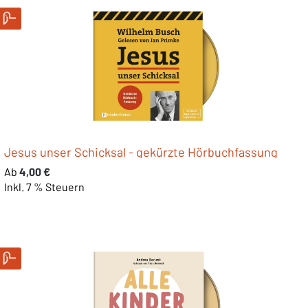
Jesus unser Schicksal - gekürzte Hörbuchfassung
Regulärer Preis:
Ab
4,00 €
Inkl. 7 % Steuern