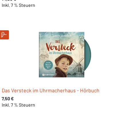
Inkl. 7 % Steuern
Das Versteck im Uhrmacherhaus - Hörbuch
Regulärer Preis:
7,50 €
Inkl. 7 % Steuern