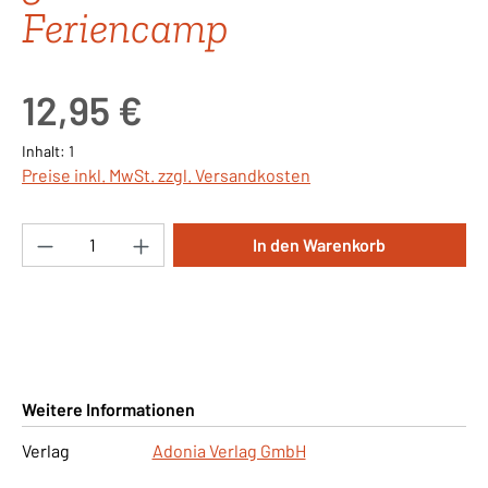
Feriencamp
Regulärer Preis:
12,95 €
Inhalt:
1
Preise inkl. MwSt. zzgl. Versandkosten
Produkt Anzahl: Gib den gewünschten Wert ei
In den Warenkorb
Weitere Informationen
Verlag
Adonia Verlag GmbH