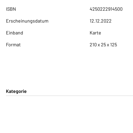
ISBN
4250222914500
Erscheinungsdatum
12.12.2022
Einband
Karte
Format
210 x 25 x 125
Kategorie