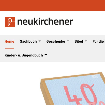
 Hauptinhalt springen
Zur Suche springen
Zur Hauptnavigation springen
Home
Sachbuch
Geschenke
Bibel
Für die
Kinder- u. Jugendbuch
Bildergalerie überspringen