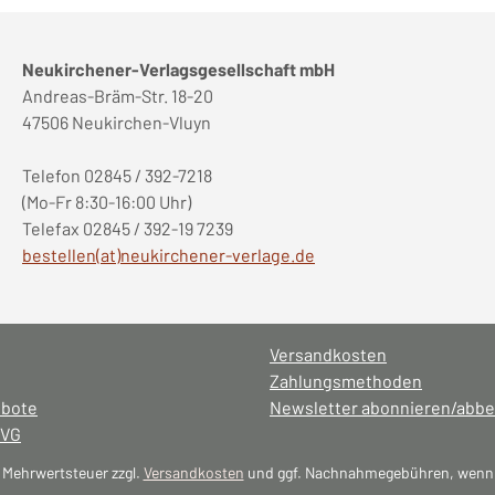
Neukirchener-Verlagsgesellschaft mbH
Andreas-Bräm-Str. 18-20
47506 Neukirchen-Vluyn
Telefon 02845 / 392-7218
(Mo-Fr 8:30-16:00 Uhr)
Telefax 02845 / 392-19 7239
bestellen(at)neukirchener-verlage.de
Versandkosten
Zahlungsmethoden
ebote
Newsletter abonnieren/abbe
NVG
l. Mehrwertsteuer zzgl.
Versandkosten
und ggf. Nachnahmegebühren, wenn 