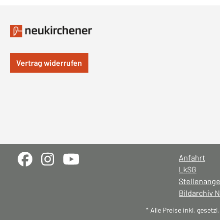
Vertrag widerrufen
Anfahrt
LkSG
Stellenang
Bildarchiv 
* Alle Preise inkl. gesetz