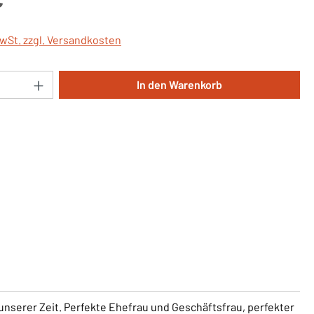
MwSt. zzgl. Versandkosten
Anzahl: Gib den gewünschten Wert ein oder 
In den Warenkorb
unserer Zeit. Perfekte Ehefrau und Geschäftsfrau, perfekter