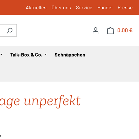
Aktuelles
Über uns
Service
Handel
Presse
0,00 €
War
Talk-Box & Co.
Schnäppchen
age unperfekt
is:
€