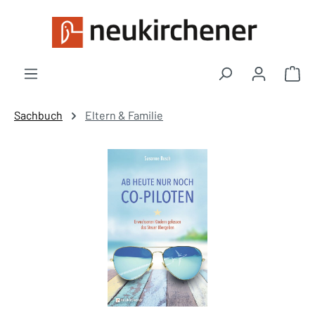
Zum Hauptinhalt springen
War
Sachbuch
Eltern & Familie
Bildergalerie überspringen