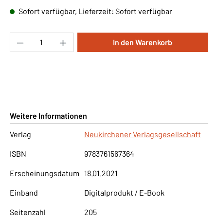
Sofort verfügbar, Lieferzeit: Sofort verfügbar
Produkt Anzahl: Gib den gewünschten Wert ei
In den Warenkorb
Weitere Informationen
Verlag
Neukirchener Verlagsgesellschaft
ISBN
9783761567364
Erscheinungsdatum
18.01.2021
Einband
Digitalprodukt / E-Book
Seitenzahl
205