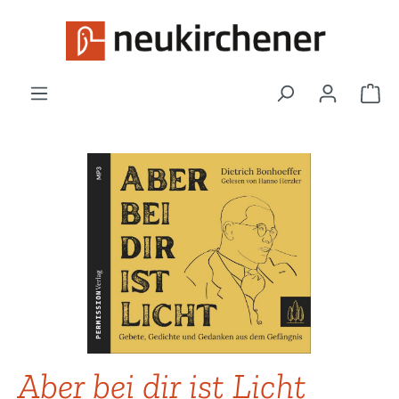
Zum Hauptinhalt springen
War
Bildergalerie überspringen
Aber bei dir ist Licht