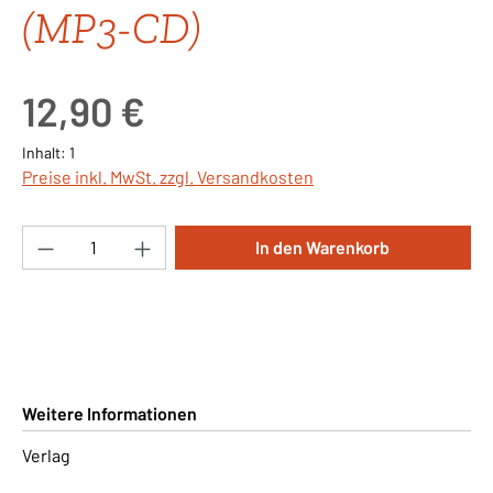
(MP3-CD)
Regulärer Preis:
12,90 €
Inhalt:
1
Preise inkl. MwSt. zzgl. Versandkosten
Produkt Anzahl: Gib den gewünschten Wert ei
In den Warenkorb
Weitere Informationen
Verlag