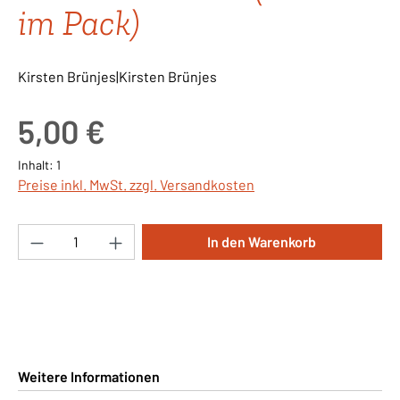
im Pack)
Kirsten Brünjes|Kirsten Brünjes
Regulärer Preis:
5,00 €
Inhalt:
1
Preise inkl. MwSt. zzgl. Versandkosten
Produkt Anzahl: Gib den gewünschten Wert ei
In den Warenkorb
Weitere Informationen