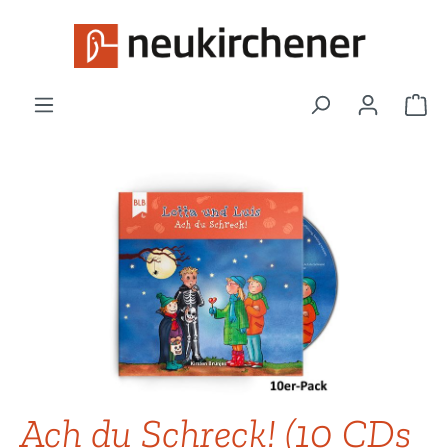
Zum Hauptinhalt springen
War
Bildergalerie überspringen
Ach du Schreck! (10 CDs