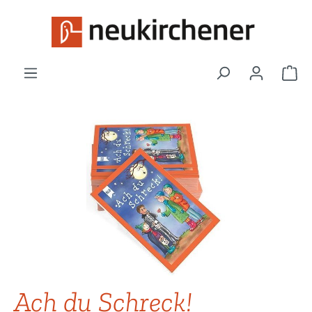
Zum Hauptinhalt springen
War
Bildergalerie überspringen
Ach du Schreck!