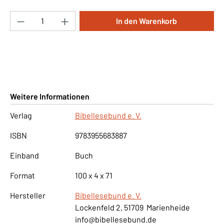
Produkt Anzahl: Gib den gewünschten Wert ei
In den Warenkorb
Weitere Informationen
Verlag
Bibellesebund e. V.
ISBN
9783955683887
Einband
Buch
Format
100 x 4 x 71
Hersteller
Bibellesebund e. V.
Lockenfeld 2, 51709 Marienheide
info@bibellesebund.de