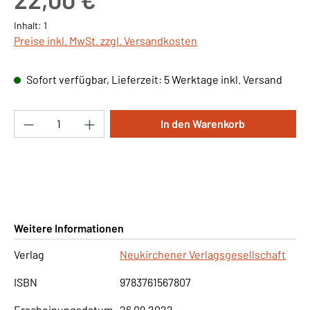
Inhalt:
1
Preise inkl. MwSt. zzgl. Versandkosten
Sofort verfügbar, Lieferzeit: 5 Werktage inkl. Versand
Produkt Anzahl: Gib den gewünschten Wert ei
In den Warenkorb
Weitere Informationen
Verlag
Neukirchener Verlagsgesellschaft
ISBN
9783761567807
Erscheinungsdatum
26.09.2022