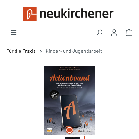
Zum Hauptinhalt springen
War
Für die Praxis
Kinder- und Jugendarbeit
Bildergalerie überspringen