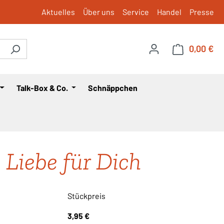
Aktuelles
Über uns
Service
Handel
Presse
0,00 €
War
Talk-Box & Co.
Schnäppchen
s Liebe für Dich
Stückpreis
3,95 €