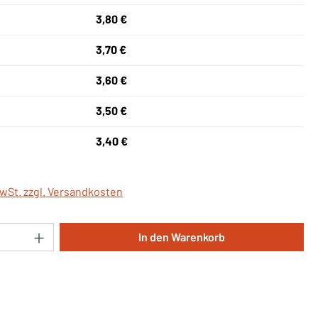
3,80 €
3,70 €
3,60 €
3,50 €
3,40 €
MwSt. zzgl. Versandkosten
Anzahl: Gib den gewünschten Wert ein oder 
In den Warenkorb