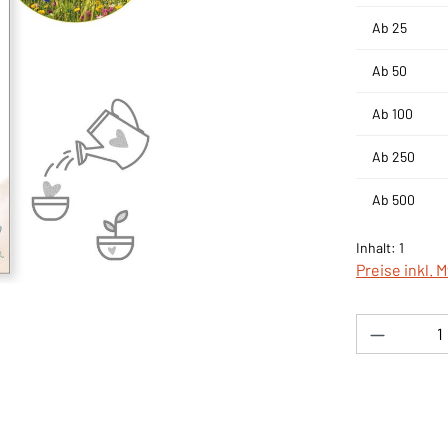
Ab
25
Ab
50
Ab
100
Ab
250
Ab
500
Inhalt:
1
Preise inkl. 
Produkt 