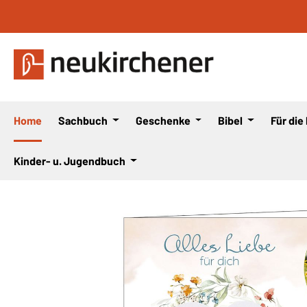
 Hauptinhalt springen
Zur Suche springen
Zur Hauptnavigation springen
Home
Sachbuch
Geschenke
Bibel
Für die
Kinder- u. Jugendbuch
Bildergalerie überspringen