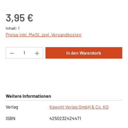
Regulärer Preis:
3,95 €
Inhalt:
1
Preise inkl. MwSt. zzgl. Versandkosten
Produkt Anzahl: Gib den gewünschten Wert ei
In den Warenkorb
Weitere Informationen
Verlag
Kawohl Verlag GmbH & Co. KG
ISBN
4250232424471