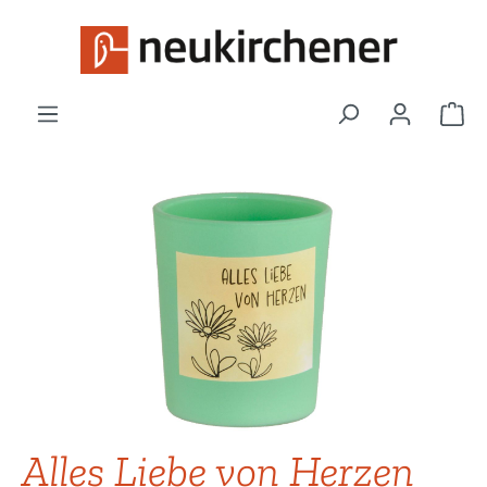
Zum Hauptinhalt springen
War
Bildergalerie überspringen
Alles Liebe von Herzen