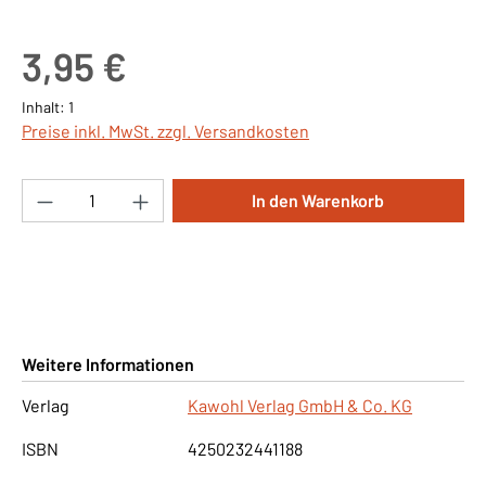
Regulärer Preis:
3,95 €
Inhalt:
1
Preise inkl. MwSt. zzgl. Versandkosten
Produkt Anzahl: Gib den gewünschten Wert ei
In den Warenkorb
Weitere Informationen
Verlag
Kawohl Verlag GmbH & Co. KG
ISBN
4250232441188