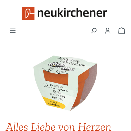
Zum Hauptinhalt springen
War
Bildergalerie überspringen
Alles Liebe von Herzen