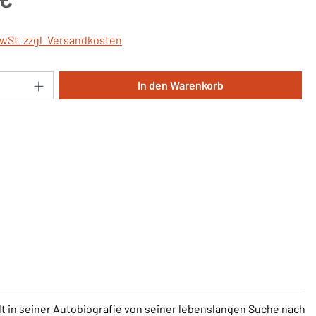
MwSt. zzgl. Versandkosten
Anzahl: Gib den gewünschten Wert ein oder 
In den Warenkorb
lt in seiner Autobiografie von seiner lebenslangen Suche nach