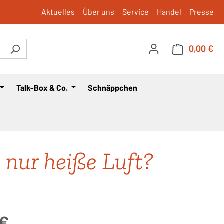
Aktuelles
Über uns
Service
Handel
Presse
0,00 €
War
Talk-Box & Co.
Schnäppchen
s nur heiße Luft?
is:
 €