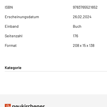
ISBN
9783765521652
Erscheinungsdatum
26.02.2024
Einband
Buch
Seitenzahl
176
Format
208 x 15 x 138
Kategorie