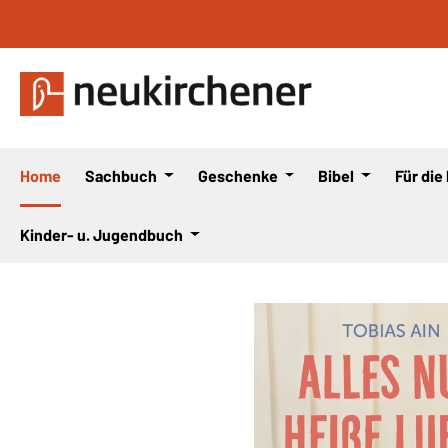
 Hauptinhalt springen
Zur Suche springen
Zur Hauptnavigation springen
Home
Sachbuch
Geschenke
Bibel
Für die
Kinder- u. Jugendbuch
Bildergalerie überspringen