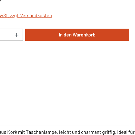
MwSt. zzgl. Versandkosten
Anzahl: Gib den gewünschten Wert ein oder 
In den Warenkorb
s Kork mit Taschenlampe, leicht und charmant griffig, ideal für