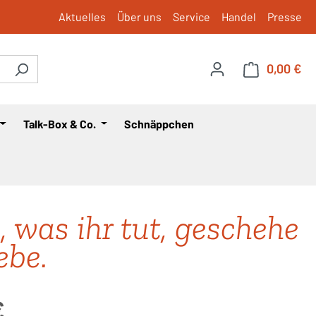
Aktuelles
Über uns
Service
Handel
Presse
0,00 €
War
Talk-Box & Co.
Schnäppchen
s, was ihr tut, geschehe
ebe.
is:
€