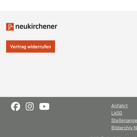
Vertrag widerrufen
Anfahrt
LkSG
Stellenang
Bildarchiv 