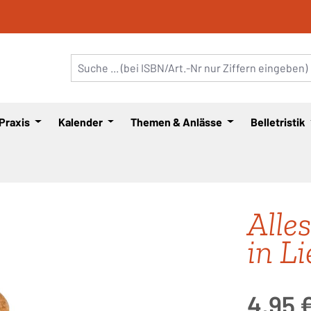
 Praxis
Kalender
Themen & Anlässe
Belletristik
Alle
in Li
Regulärer Pre
4,95 