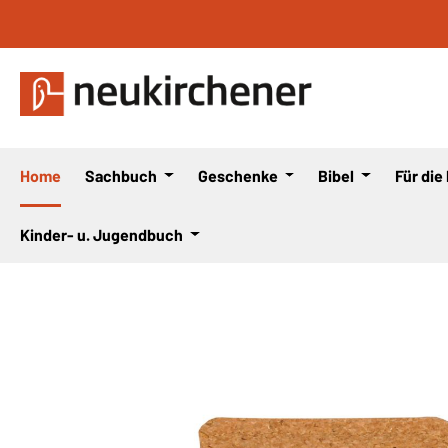
 Hauptinhalt springen
Zur Suche springen
Zur Hauptnavigation springen
Home
Sachbuch
Geschenke
Bibel
Für die
Kinder- u. Jugendbuch
Bildergalerie überspringen