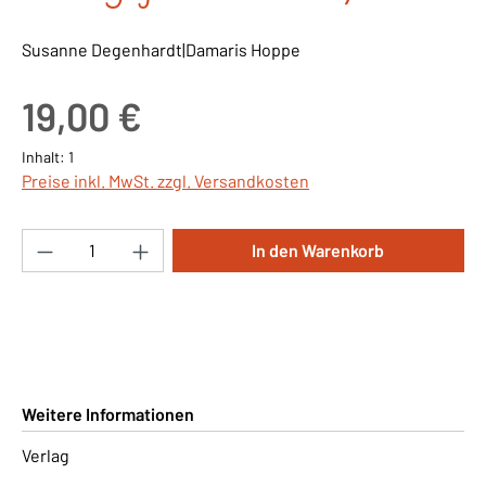
Susanne Degenhardt|Damaris Hoppe
Regulärer Preis:
19,00 €
Inhalt:
1
Preise inkl. MwSt. zzgl. Versandkosten
Produkt Anzahl: Gib den gewünschten Wert ei
In den Warenkorb
Weitere Informationen
Verlag