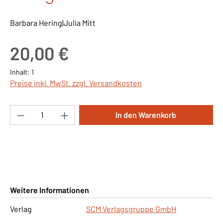
Barbara Hering|Julia Mitt
Regulärer Preis:
20,00 €
Inhalt:
1
Preise inkl. MwSt. zzgl. Versandkosten
Produkt Anzahl: Gib den gewünschten Wert ei
In den Warenkorb
Weitere Informationen
Verlag
SCM Verlagsgruppe GmbH