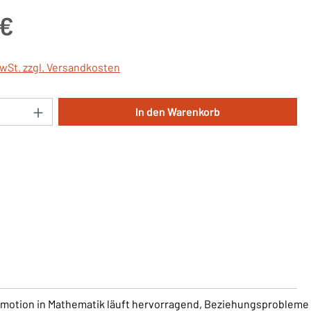
is:
 €
MwSt. zzgl. Versandkosten
Anzahl: Gib den gewünschten Wert ein oder 
In den Warenkorb
 Promotion in Mathematik läuft hervorragend, Beziehungsprobleme