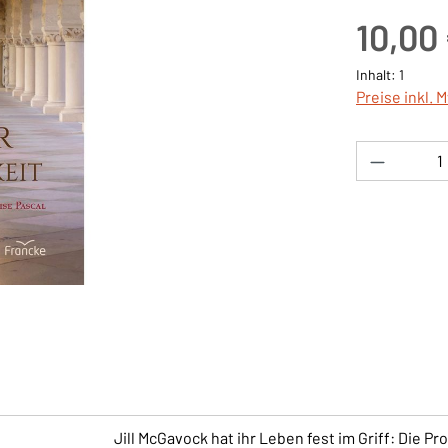
Regulärer Pre
10,00
Inhalt:
1
Preise inkl. 
Produkt 
Jill McGavock hat ihr Leben fest im Griff: Die