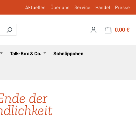
Aktuelles
Über uns
Service
Handel
Presse
0,00 €
War
Talk-Box & Co.
Schnäppchen
nde der
dlichkeit