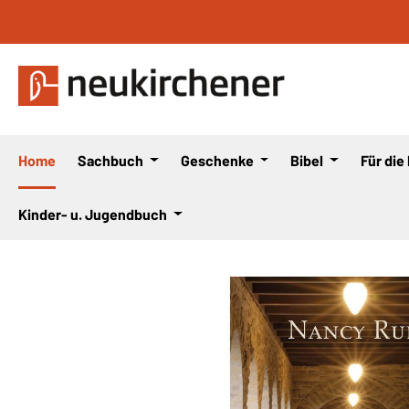
 Hauptinhalt springen
Zur Suche springen
Zur Hauptnavigation springen
Home
Sachbuch
Geschenke
Bibel
Für die
Kinder- u. Jugendbuch
Bildergalerie überspringen