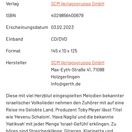
Verlag
SCM Verlagsgruppe GmbH
ISBN
4029856400679
Erscheinungsdatum
03.02.2023
Einband
CD/DVD
Format
145 x 10 x 125
Hersteller
SCM Verlagsgruppe GmbH
Max-Eyth-Straße 41, 71088
Holzgerlingen
info@gerth.de
Diese mit viel Herzblut eingespielten Melodien bekannter
israelischer Volkslieder nehmen den Zuhörer mit auf eine
Reise ins Gelobte Land. Produzent Toby Meyer lässt Titel
wie 'Hevenu Schalom', 'Hava Nagila' und die bekannte
'Hatikvah' mit jeder Menge 'Israel-Gefühl' erklingen. Zu
hören sind Streicherklänge, Gitarren, Klarinette und