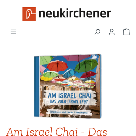
Zum Hauptinhalt springen
War
Bildergalerie überspringen
Am Israel Chai - Das