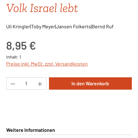
Volk Israel lebt
Uli Kringler|Toby Meyer|Jansen Folkerts|Bernd Ruf
Regulärer Preis:
8,95 €
Inhalt:
1
Preise inkl. MwSt. zzgl. Versandkosten
Produkt Anzahl: Gib den gewünschten Wert ei
In den Warenkorb
Weitere Informationen