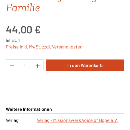
Familie
Regulärer Preis:
44,00 €
Inhalt:
1
Preise inkl. MwSt. zzgl. Versandkosten
Produkt Anzahl: Gib den gewünschten Wert ei
In den Warenkorb
Weitere Informationen
Verlag
Verlag - Missionswerk Voice of Hope e.V.