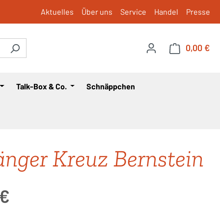
Aktuelles
Über uns
Service
Handel
Presse
0,00 €
War
Talk-Box & Co.
Schnäppchen
nger Kreuz Bernstein
is:
 €