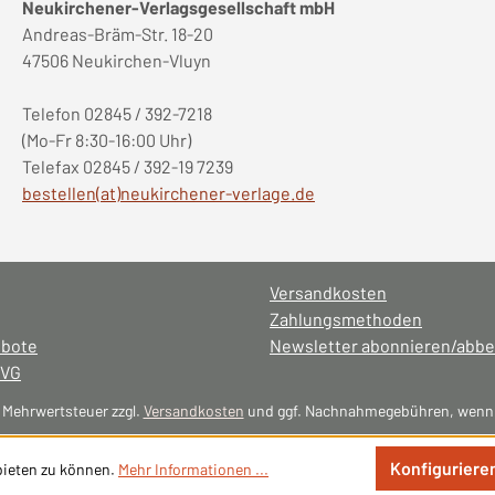
Neukirchener-Verlagsgesellschaft mbH
Andreas-Bräm-Str. 18-20
47506 Neukirchen-Vluyn
Telefon 02845 / 392-7218
(Mo-Fr 8:30-16:00 Uhr)
Telefax 02845 / 392-19 7239
bestellen(at)neukirchener-verlage.de
Versandkosten
Zahlungsmethoden
ebote
Newsletter abonnieren/abbe
NVG
l. Mehrwertsteuer zzgl.
Versandkosten
und ggf. Nachnahmegebühren, wenn 
Konfiguriere
bieten zu können.
Mehr Informationen ...