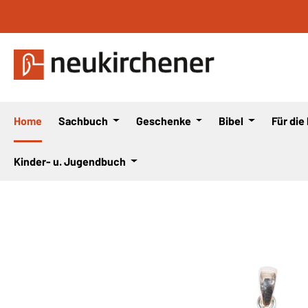
 Hauptinhalt springen
Zur Suche springen
Zur Hauptnavigation springen
Home
Sachbuch
Geschenke
Bibel
Für die
Kinder- u. Jugendbuch
Bildergalerie überspringen