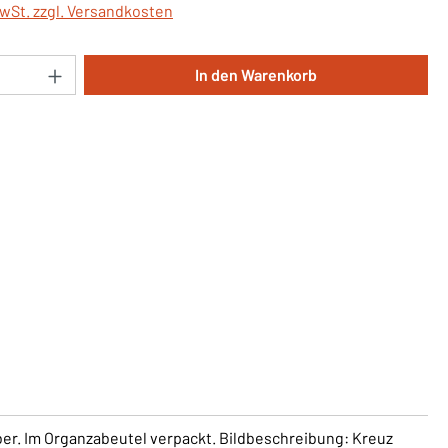
MwSt. zzgl. Versandkosten
Anzahl: Gib den gewünschten Wert ein oder 
In den Warenkorb
ber. Im Organzabeutel verpackt. Bildbeschreibung: Kreuz