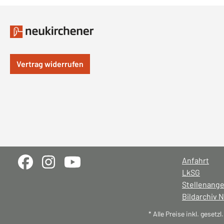
Vertrag widerrufen
Anfahrt
LkSG
Stellenang
Bildarchiv 
* Alle Preise inkl. gesetz