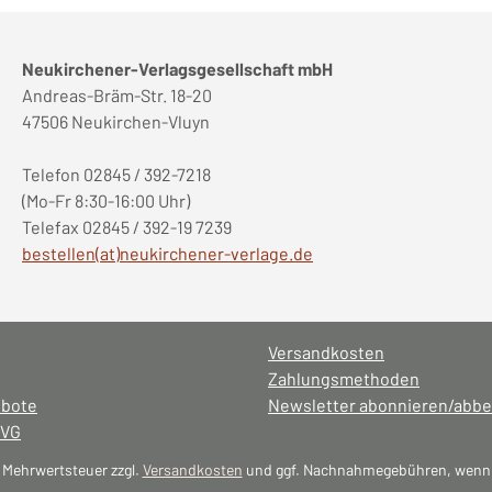
Neukirchener-Verlagsgesellschaft mbH
Andreas-Bräm-Str. 18-20
47506 Neukirchen-Vluyn
Telefon 02845 / 392-7218
(Mo-Fr 8:30-16:00 Uhr)
Telefax 02845 / 392-19 7239
bestellen(at)neukirchener-verlage.de
Versandkosten
Zahlungsmethoden
ebote
Newsletter abonnieren/abbe
NVG
l. Mehrwertsteuer zzgl.
Versandkosten
und ggf. Nachnahmegebühren, wenn 