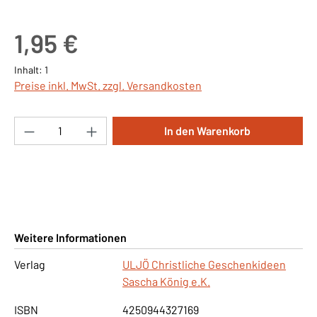
Regulärer Preis:
1,95 €
Inhalt:
1
Preise inkl. MwSt. zzgl. Versandkosten
Produkt Anzahl: Gib den gewünschten Wert ei
In den Warenkorb
Weitere Informationen
Verlag
ULJÖ Christliche Geschenkideen
Sascha König e.K.
ISBN
4250944327169