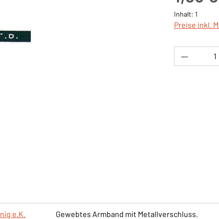
Inhalt:
1
Preise inkl. 
Produkt 
nig e.K.
Gewebtes Armband mit Metallverschluss.