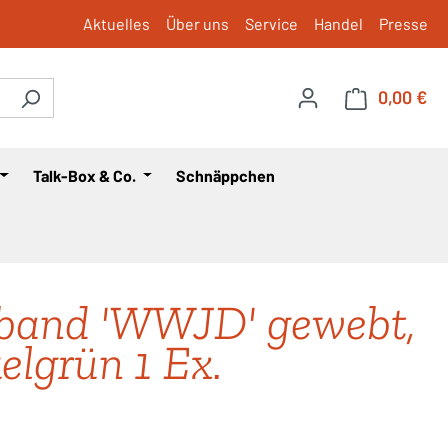
Aktuelles
Über uns
Service
Handel
Presse
0,00 €
War
Talk-Box & Co.
Schnäppchen
band 'WWJD' gewebt,
elgrün 1 Ex.
is: