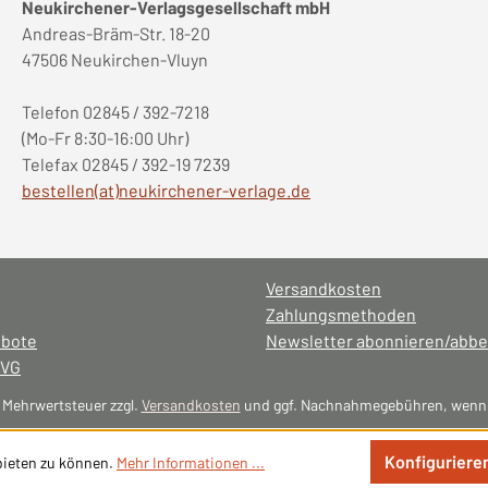
Neukirchener-Verlagsgesellschaft mbH
Andreas-Bräm-Str. 18-20
47506 Neukirchen-Vluyn
Telefon 02845 / 392-7218
(Mo-Fr 8:30-16:00 Uhr)
Telefax 02845 / 392-19 7239
bestellen(at)neukirchener-verlage.de
Versandkosten
Zahlungsmethoden
ebote
Newsletter abonnieren/abbe
NVG
l. Mehrwertsteuer zzgl.
Versandkosten
und ggf. Nachnahmegebühren, wenn 
Konfiguriere
bieten zu können.
Mehr Informationen ...