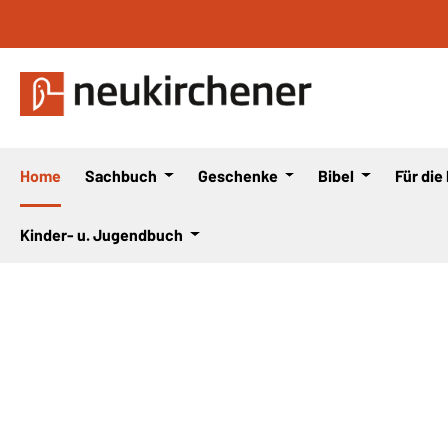
 Hauptinhalt springen
Zur Suche springen
Zur Hauptnavigation springen
Home
Sachbuch
Geschenke
Bibel
Für die
Kinder- u. Jugendbuch
Bildergalerie überspringen