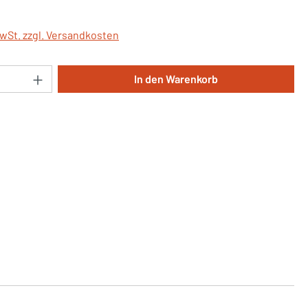
MwSt. zzgl. Versandkosten
Anzahl: Gib den gewünschten Wert ein oder 
In den Warenkorb