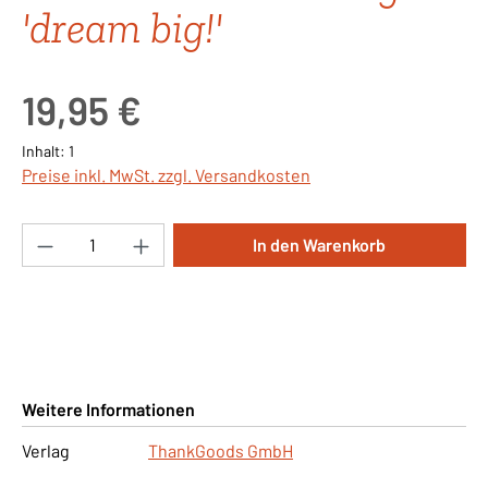
'dream big!'
Regulärer Preis:
19,95 €
Inhalt:
1
Preise inkl. MwSt. zzgl. Versandkosten
Produkt Anzahl: Gib den gewünschten Wert ei
In den Warenkorb
Weitere Informationen
Verlag
ThankGoods GmbH