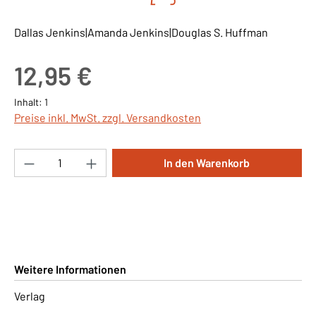
Dallas Jenkins|Amanda Jenkins|Douglas S. Huffman
Regulärer Preis:
12,95 €
Inhalt:
1
Preise inkl. MwSt. zzgl. Versandkosten
Produkt Anzahl: Gib den gewünschten Wert ei
In den Warenkorb
Weitere Informationen
Verlag