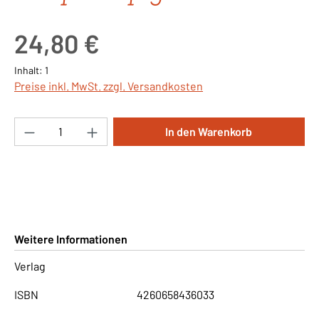
Regulärer Preis:
24,80 €
Inhalt:
1
Preise inkl. MwSt. zzgl. Versandkosten
Produkt Anzahl: Gib den gewünschten Wert ei
In den Warenkorb
Weitere Informationen
Verlag
ISBN
4260658436033