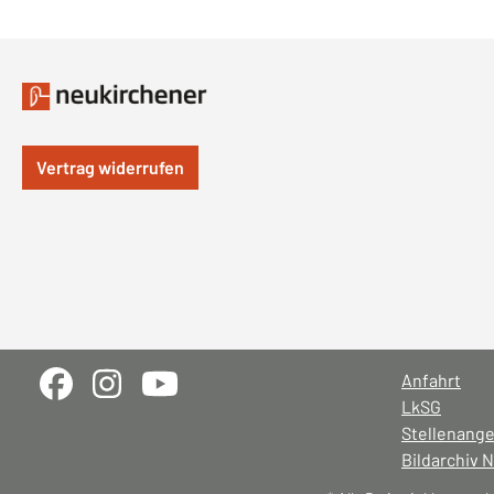
Vertrag widerrufen
Anfahrt
LkSG
Stellenang
Bildarchiv 