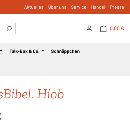
Aktuelles
Über uns
Service
Handel
Presse
0,00 €
War
Talk-Box & Co.
Schnäppchen
sBibel. Hiob
is:
€