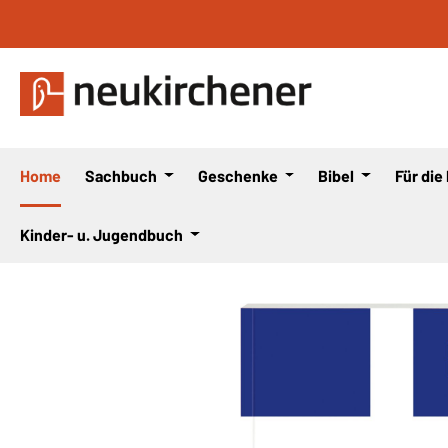
 Hauptinhalt springen
Zur Suche springen
Zur Hauptnavigation springen
Home
Sachbuch
Geschenke
Bibel
Für die
Kinder- u. Jugendbuch
Bildergalerie überspringen