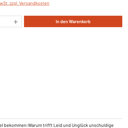
MwSt. zzgl. Versandkosten
Anzahl: Gib den gewünschten Wert ein oder 
In den Warenkorb
bel bekommen:Warum trifft Leid und Unglück unschuldige