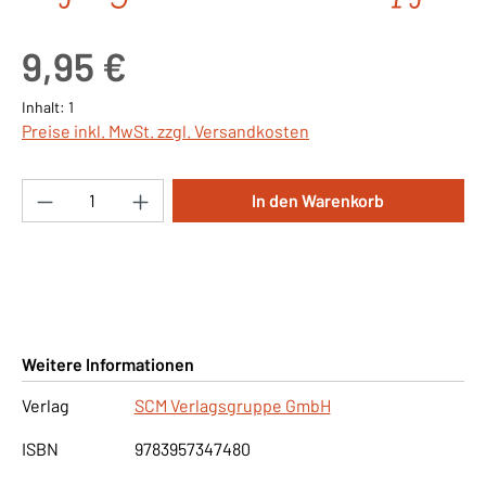
Regulärer Preis:
9,95 €
Inhalt:
1
Preise inkl. MwSt. zzgl. Versandkosten
Produkt Anzahl: Gib den gewünschten Wert ei
In den Warenkorb
Weitere Informationen
Verlag
SCM Verlagsgruppe GmbH
ISBN
9783957347480