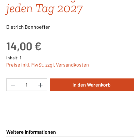
jeden Tag 2027
Dietrich Bonhoeffer
Regulärer Preis:
14,00 €
Inhalt:
1
Preise inkl. MwSt. zzgl. Versandkosten
Produkt Anzahl: Gib den gewünschten Wert ei
In den Warenkorb
Weitere Informationen