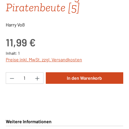
Piratenbeute [5]
Harry Voß
Regulärer Preis:
11,99 €
Inhalt:
1
Preise inkl. MwSt. zzgl. Versandkosten
Produkt Anzahl: Gib den gewünschten Wert ei
In den Warenkorb
Weitere Informationen