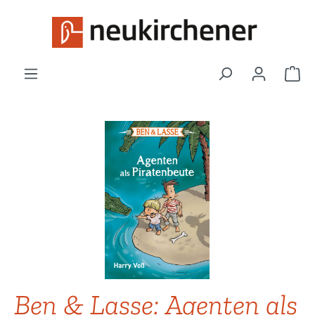
Zum Hauptinhalt springen
War
Bildergalerie überspringen
Ben & Lasse: Agenten als