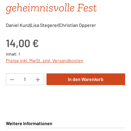
geheimnisvolle Fest
Daniel Kunz|Lisa Stegerer|Christian Opperer
Regulärer Preis:
14,00 €
Inhalt:
1
Preise inkl. MwSt. zzgl. Versandkosten
Produkt Anzahl: Gib den gewünschten Wert ei
In den Warenkorb
Weitere Informationen