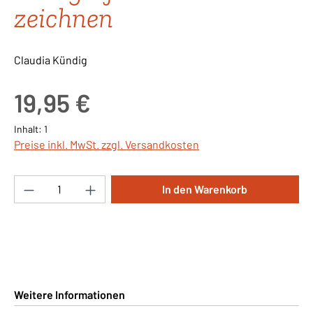
zeichnen
Claudia Kündig
Regulärer Preis:
19,95 €
Inhalt:
1
Preise inkl. MwSt. zzgl. Versandkosten
Produkt Anzahl: Gib den gewünschten Wert ei
In den Warenkorb
Weitere Informationen