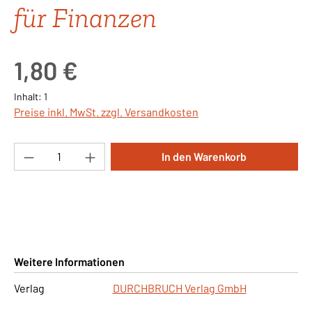
für Finanzen
Regulärer Preis:
1,80 €
Inhalt:
1
Preise inkl. MwSt. zzgl. Versandkosten
Produkt Anzahl: Gib den gewünschten Wert ei
In den Warenkorb
Weitere Informationen
Verlag
DURCHBRUCH Verlag GmbH