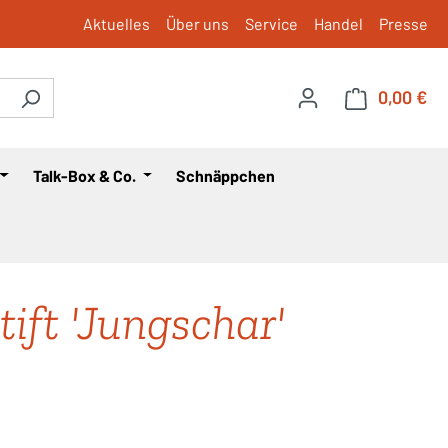
Aktuelles
Über uns
Service
Handel
Presse
0,00 €
War
Talk-Box & Co.
Schnäppchen
tift 'Jungschar'
is: