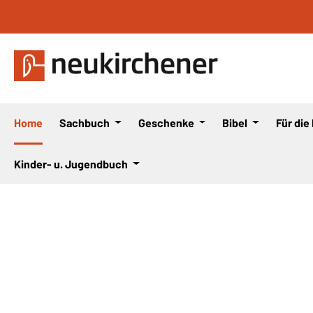
 Hauptinhalt springen
Zur Suche springen
Zur Hauptnavigation springen
Home
Sachbuch
Geschenke
Bibel
Für die
Kinder- u. Jugendbuch
Bildergalerie überspringen