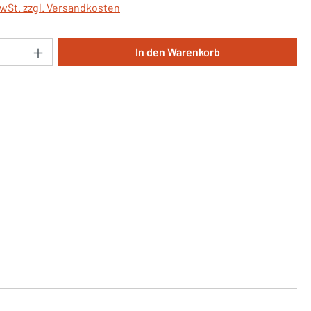
MwSt. zzgl. Versandkosten
Anzahl: Gib den gewünschten Wert ein oder 
In den Warenkorb