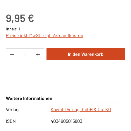
Regulärer Preis:
9,95 €
Inhalt:
1
Preise inkl. MwSt. zzgl. Versandkosten
Produkt Anzahl: Gib den gewünschten Wert ei
In den Warenkorb
Weitere Informationen
Verlag
Kawohl Verlag GmbH & Co. KG
ISBN
4034905015803