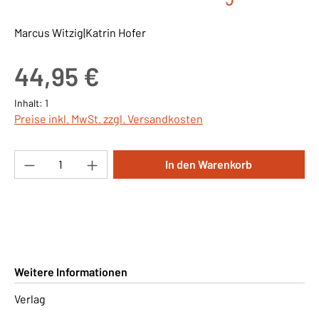
Marcus Witzig|Katrin Hofer
Regulärer Preis:
44,95 €
Inhalt:
1
Preise inkl. MwSt. zzgl. Versandkosten
Produkt Anzahl: Gib den gewünschten Wert ei
In den Warenkorb
Weitere Informationen
Verlag