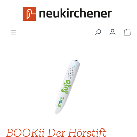
Zum Hauptinhalt springen
War
Bildergalerie überspringen
BOOKii Der Hörstift