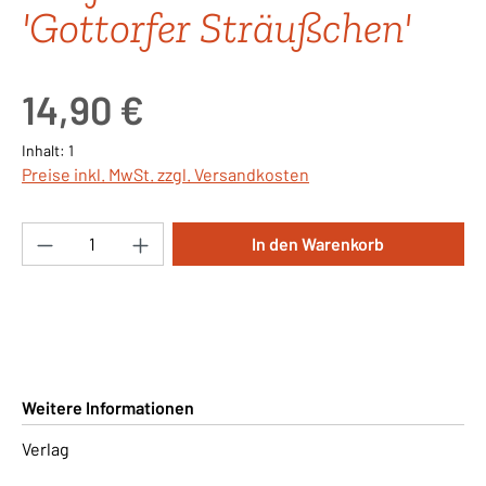
'Gottorfer Sträußchen'
Regulärer Preis:
14,90 €
Inhalt:
1
Preise inkl. MwSt. zzgl. Versandkosten
Produkt Anzahl: Gib den gewünschten Wert ei
In den Warenkorb
Weitere Informationen
Verlag