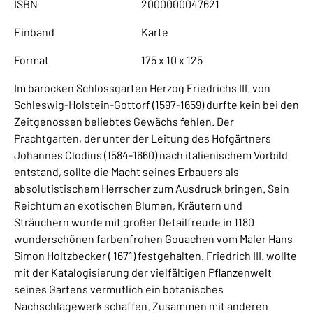
ISBN
2000000047621
Einband
Karte
Format
175 x 10 x 125
Im barocken Schlossgarten Herzog Friedrichs III. von
Schleswig-Holstein-Gottorf (1597-1659) durfte kein bei den
Zeitgenossen beliebtes Gewächs fehlen. Der
Prachtgarten, der unter der Leitung des Hofgärtners
Johannes Clodius (1584-1660) nach italienischem Vorbild
entstand, sollte die Macht seines Erbauers als
absolutistischem Herrscher zum Ausdruck bringen. Sein
Reichtum an exotischen Blumen, Kräutern und
Sträuchern wurde mit großer Detailfreude in 1180
wunderschönen farbenfrohen Gouachen vom Maler Hans
Simon Holtzbecker ( 1671) festgehalten. Friedrich III. wollte
mit der Katalogisierung der vielfältigen Pflanzenwelt
seines Gartens vermutlich ein botanisches
Nachschlagewerk schaffen. Zusammen mit anderen