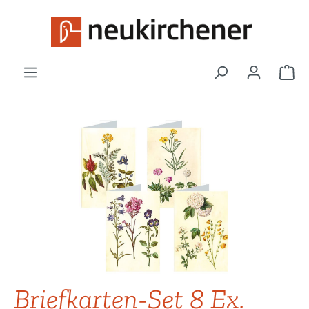
Zum Hauptinhalt springen
War
Bildergalerie überspringen
Briefkarten-Set 8 Ex.