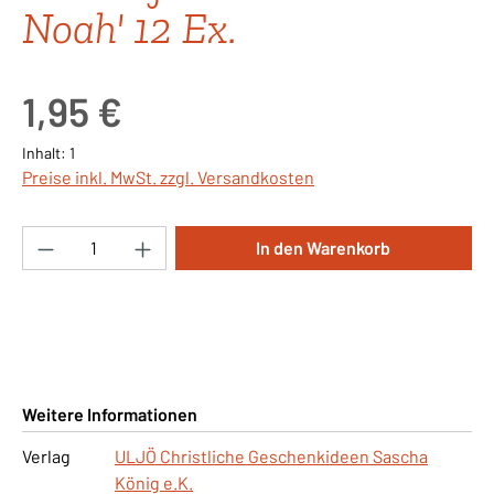
Noah' 12 Ex.
Regulärer Preis:
1,95 €
Inhalt:
1
Preise inkl. MwSt. zzgl. Versandkosten
Produkt Anzahl: Gib den gewünschten Wert ei
In den Warenkorb
Weitere Informationen
Verlag
ULJÖ Christliche Geschenkideen Sascha
König e.K.