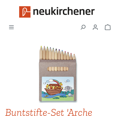
Zum Hauptinhalt springen
War
Bildergalerie überspringen
Buntstifte-Set 'Arche