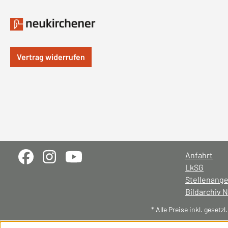
Vertrag widerrufen
Anfahrt
LkSG
Stellenang
Bildarchiv 
* Alle Preise inkl. gesetz