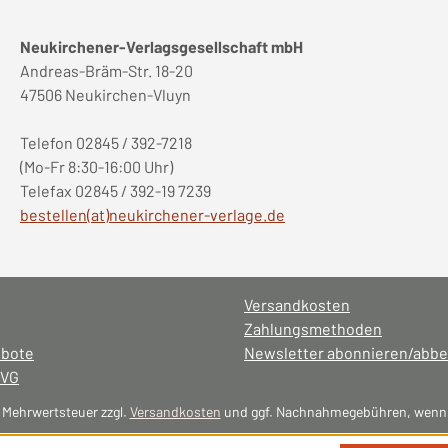
Neukirchener-Verlagsgesellschaft mbH
Andreas-Bräm-Str. 18-20
47506 Neukirchen-Vluyn
Telefon 02845 / 392-7218
(Mo-Fr 8:30-16:00 Uhr)
Telefax 02845 / 392-19 7239
bestellen(at)neukirchener-verlage.de
Versandkosten
Zahlungsmethoden
ebote
Newsletter abonnieren/abbe
NVG
l. Mehrwertsteuer zzgl.
Versandkosten
und ggf. Nachnahmegebühren, wenn 