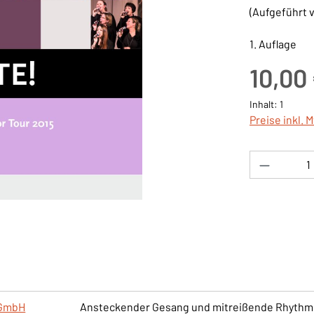
(Aufgeführt v
1. Auflage
Regulärer Pre
10,00
Inhalt:
1
Preise inkl. 
Produkt 
gGmbH
Ansteckender Gesang und mitreißende Rhythmen