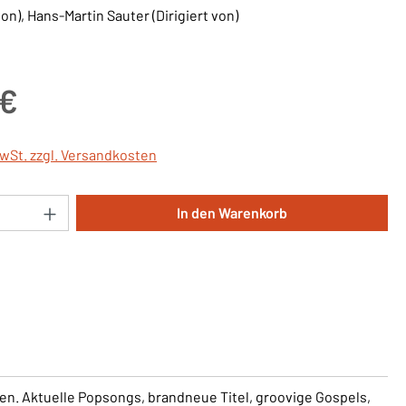
on), Hans-Martin Sauter (Dirigiert von)
is:
 €
MwSt. zzgl. Versandkosten
Anzahl: Gib den gewünschten Wert ein oder 
In den Warenkorb
. Aktuelle Popsongs, brandneue Titel, groovige Gospels,