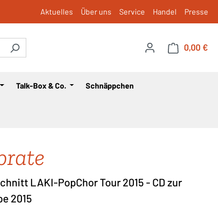
Aktuelles
Über uns
Service
Handel
Presse
0,00 €
War
Talk-Box & Co.
Schnäppchen
brate
chnitt LAKI-PopChor Tour 2015 - CD zur
e 2015