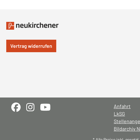
Vertrag widerrufen
Anfahrt
LkSG
Stellenang
Bildarchiv 
* Alle Preise inkl. gesetz