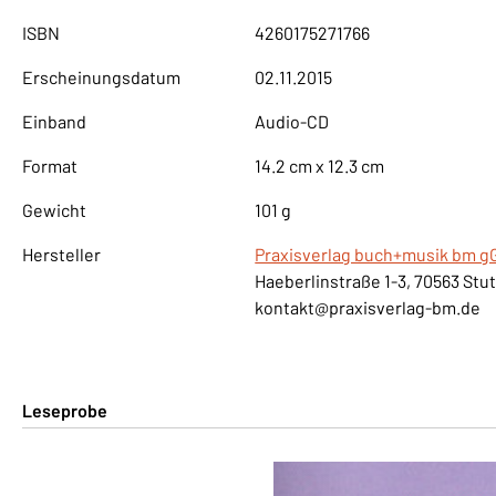
ISBN
4260175271766
Erscheinungsdatum
02.11.2015
Einband
Audio-CD
Format
14.2 cm x 12.3 cm
Gewicht
101 g
Hersteller
Praxisverlag buch+musik bm 
Haeberlinstraße 1-3, 70563 Stu
kontakt@praxisverlag-bm.de
Leseprobe