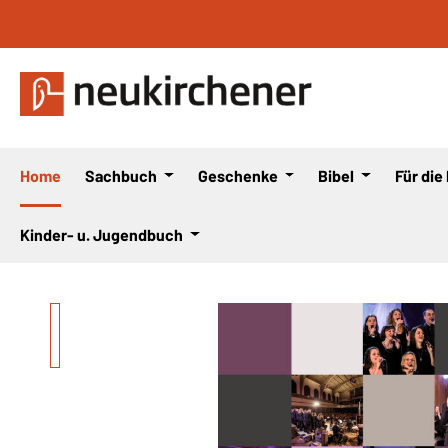
 Hauptinhalt springen
Zur Suche springen
Zur Hauptnavigation springen
Home
Sachbuch
Geschenke
Bibel
Für die
Kinder- u. Jugendbuch
Bildergalerie überspringen