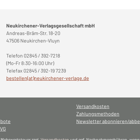
Neukirchener-Verlagsgesellschaft mbH
Andreas-Bräm-Str. 18-20
47506 Neukirchen-Vluyn
Telefon 02845 / 392-7218
(Mo-Fr 8:30-16:00 Uhr)
Telefax 02845 / 392-19 7239
bestellen(at)neukirchener-verlage.de
Versandkosten
Zahlungsmethoden
ebote
Newsletter abonnieren/abbe
NVG
l. Mehrwertsteuer zzgl.
Versandkosten
und ggf. Nachnahmegebühren, wenn 