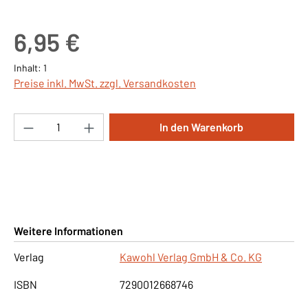
Regulärer Preis:
6,95 €
Inhalt:
1
Preise inkl. MwSt. zzgl. Versandkosten
Produkt Anzahl: Gib den gewünschten Wert ei
In den Warenkorb
Weitere Informationen
Verlag
Kawohl Verlag GmbH & Co. KG
ISBN
7290012668746