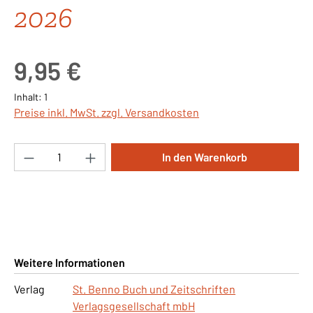
2026
Regulärer Preis:
9,95 €
Inhalt:
1
Preise inkl. MwSt. zzgl. Versandkosten
Produkt Anzahl: Gib den gewünschten Wert ei
In den Warenkorb
Weitere Informationen
Verlag
St. Benno Buch und Zeitschriften
Verlagsgesellschaft mbH