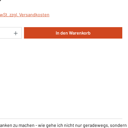
MwSt. zzgl. Versandkosten
Anzahl: Gib den gewünschten Wert ein oder 
In den Warenkorb
Gedanken zu machen - wie gehe ich nicht nur geradewegs, sondern