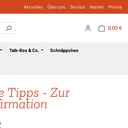
Aktuelles
Über uns
Service
Handel
Presse
0,00 €
War
Talk-Box & Co.
Schnäppchen
e Tipps - Zur
irmation
is:
€