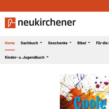
 Hauptinhalt springen
Zur Suche springen
Zur Hauptnavigation springen
Home
Sachbuch
Geschenke
Bibel
Für die
Kinder- u. Jugendbuch
Bildergalerie überspringen