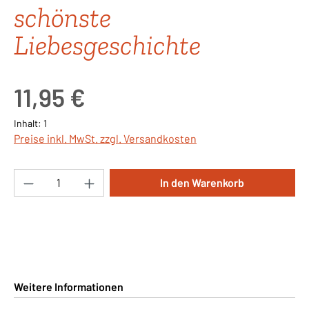
schönste
Liebesgeschichte
Regulärer Preis:
11,95 €
Inhalt:
1
Preise inkl. MwSt. zzgl. Versandkosten
Produkt Anzahl: Gib den gewünschten Wert ei
In den Warenkorb
Weitere Informationen