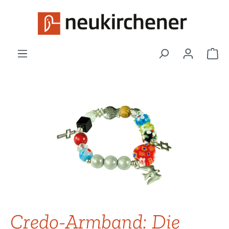
Zum Hauptinhalt springen
War
Bildergalerie überspringen
Credo-Armband: Die