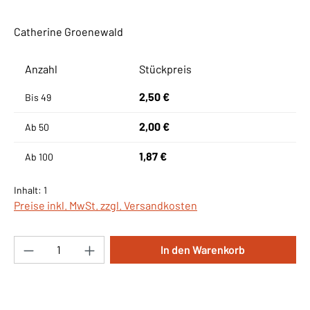
Catherine Groenewald
Anzahl
Stückpreis
2,50 €
Bis
49
2,00 €
Ab
50
1,87 €
Ab
100
Inhalt:
1
Preise inkl. MwSt. zzgl. Versandkosten
Produkt Anzahl: Gib den gewünschten Wert ei
In den Warenkorb