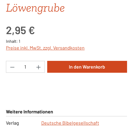
Löwengrube
Regulärer Preis:
2,95 €
Inhalt:
1
Preise inkl. MwSt. zzgl. Versandkosten
Produkt Anzahl: Gib den gewünschten Wert ei
In den Warenkorb
Weitere Informationen
Verlag
Deutsche Bibelgesellschaft