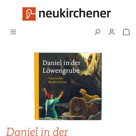
Zum Hauptinhalt springen
War
Bildergalerie überspringen
Daniel in der