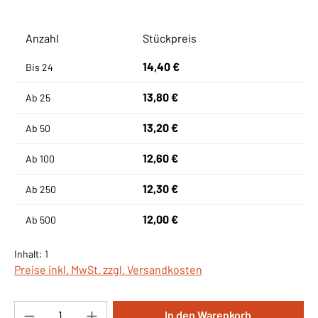
Anzahl
Stückpreis
14,40 €
Bis
24
13,80 €
Ab
25
13,20 €
Ab
50
12,60 €
Ab
100
12,30 €
Ab
250
12,00 €
Ab
500
Inhalt:
1
Preise inkl. MwSt. zzgl. Versandkosten
Produkt Anzahl: Gib den gewünschten Wert ei
In den Warenkorb